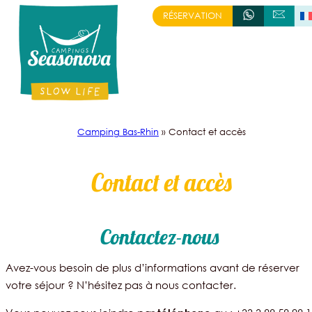
Aller
RÉSERVATION
+333 88 58 98 14
ÉCRIVEZ-NOUS
au
contenu
Camping Bas-Rhin
»
Contact et accès
Contact et accès
Contactez-nous
Avez-vous besoin de plus d’informations avant de réserver
votre séjour ? N’hésitez pas à nous contacter.