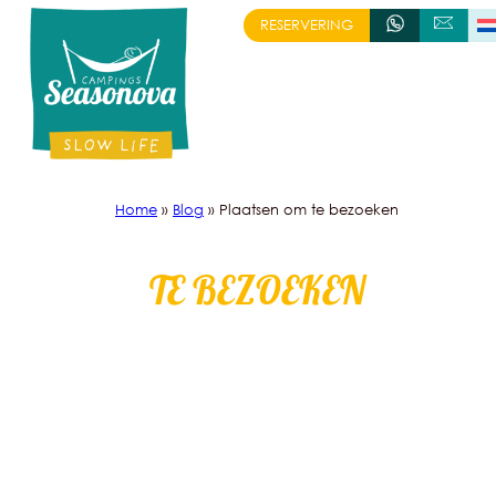
Skip
RESERVERING
+333 88 58 98 14
SCHRIJVEN
to
content
Home
»
Blog
»
Plaatsen om te bezoeken
TE BEZOEKEN