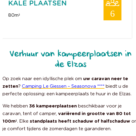
KALE PLAATSEN
6
80m²
Verhuur van kampeerplaatsen in
de Elzas
Op zoek naar een idyllische plek om
uw caravan neer te
zetten
?
Camping Le Giessen – Seasonova ****
biedt u de
perfecte oplossing: een kampeerplaats te huur in de Elzas.
We hebben
36 kampeerplaatsen
beschikbaar voor je
caravan, tent of camper,
variërend in grootte van 80 tot
100m²
. Elke
standplaats heeft schaduw of halfschaduw
o
je comfort tijdens de zomerdagen te garanderen.