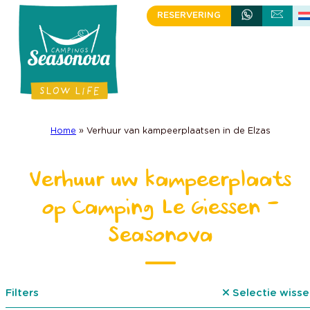
Skip
RESERVERING
+333 88 58 98 14
SCHRIJVEN
to
content
Home
»
Verhuur van kampeerplaatsen in de Elzas
Verhuur uw kampeerplaats
op Camping Le Giessen –
Seasonova
Filters
Selectie wisse